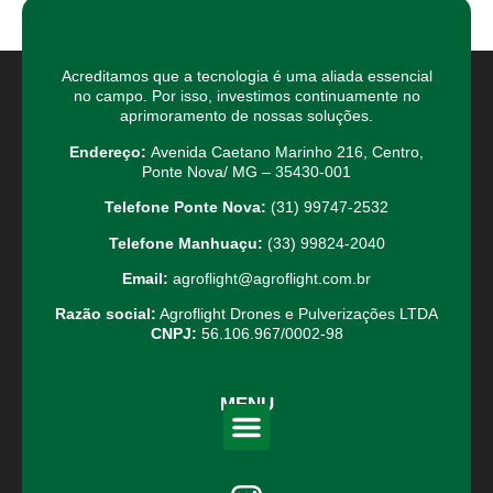
Acreditamos que a tecnologia é uma aliada essencial
no campo. Por isso, investimos continuamente no
aprimoramento de nossas soluções.
Endereço:
Avenida Caetano Marinho 216, Centro,
Ponte Nova/ MG – 35430-001
Telefone Ponte Nova:
(31) 99747-2532
Telefone Manhuaçu:
(33) 99824-2040
Email:
agroflight@agroflight.com.br
Razão social:
Agroflight Drones e Pulverizações LTDA
CNPJ:
56.106.967/0002-98
MENU
A Empresa